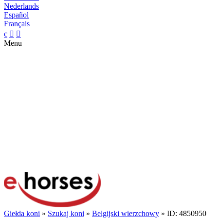
Nederlands
Español
Français
c


Menu
Giełda koni
»
Szukaj koni
»
Belgijski wierzchowy
» ID: 4850950