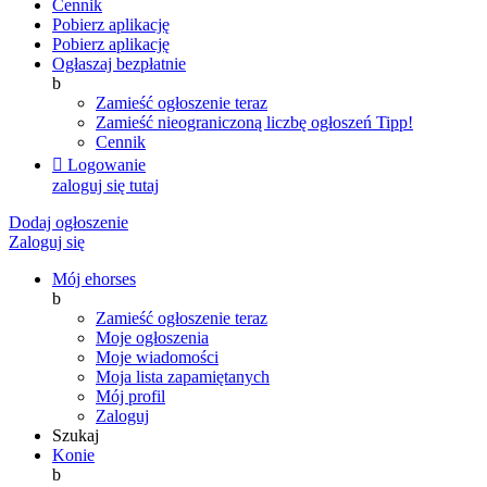
Cennik
Pobierz aplikację
Pobierz aplikację
Ogłaszaj bezpłatnie
b
Zamieść ogłoszenie teraz
Zamieść nieograniczoną liczbę ogłoszeń
Tipp!
Cennik

Logowanie
zaloguj się tutaj
Dodaj ogłoszenie
Zaloguj się
Mój ehorses
b
Zamieść ogłoszenie teraz
Moje ogłoszenia
Moje wiadomości
Moja lista zapamiętanych
Mój profil
Zaloguj
Szukaj
Konie
b