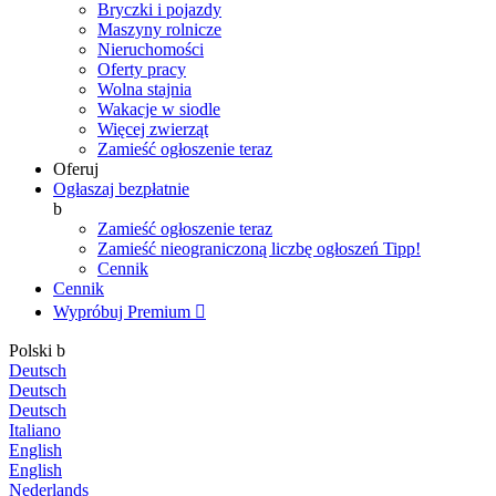
Bryczki i pojazdy
Maszyny rolnicze
Nieruchomości
Oferty pracy
Wolna stajnia
Wakacje w siodle
Więcej zwierząt
Zamieść ogłoszenie teraz
Oferuj
Ogłaszaj bezpłatnie
b
Zamieść ogłoszenie teraz
Zamieść nieograniczoną liczbę ogłoszeń
Tipp!
Cennik
Cennik
Wypróbuj Premium

Polski
b
Deutsch
Deutsch
Deutsch
Italiano
English
English
Nederlands