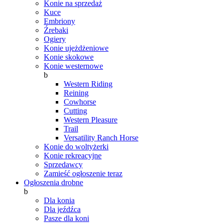
Konie na sprzedaż
Kuce
Embriony
Źrebaki
Ogiery
Konie ujeżdżeniowe
Konie skokowe
Konie westernowe
b
Western Riding
Reining
Cowhorse
Cutting
Western Pleasure
Trail
Versatility Ranch Horse
Konie do woltyżerki
Konie rekreacyjne
Sprzedawcy
Zamieść ogłoszenie teraz
Ogłoszenia drobne
b
Dla konia
Dla jeźdźca
Pasze dla koni