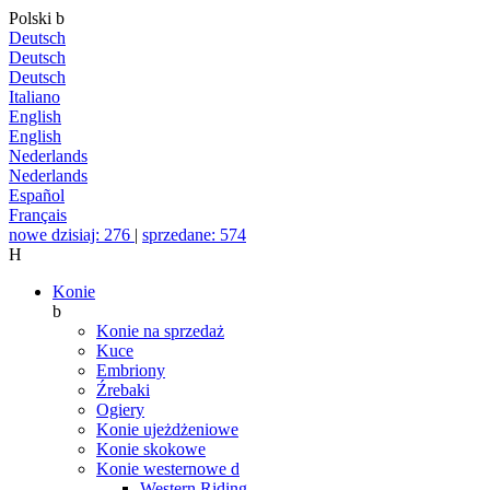
Polski
b
Deutsch
Deutsch
Deutsch
Italiano
English
English
Nederlands
Nederlands
Español
Français
nowe dzisiaj: 276
|
sprzedane: 574
H
Konie
b
Konie na sprzedaż
Kuce
Embriony
Źrebaki
Ogiery
Konie ujeżdżeniowe
Konie skokowe
Konie westernowe
d
Western Riding