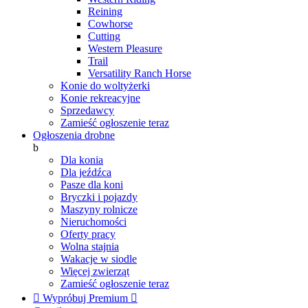
Reining
Cowhorse
Cutting
Western Pleasure
Trail
Versatility Ranch Horse
Konie do woltyżerki
Konie rekreacyjne
Sprzedawcy
Zamieść ogłoszenie teraz
Ogłoszenia drobne
b
Dla konia
Dla jeźdźca
Pasze dla koni
Bryczki i pojazdy
Maszyny rolnicze
Nieruchomości
Oferty pracy
Wolna stajnia
Wakacje w siodle
Więcej zwierząt
Zamieść ogłoszenie teraz

Wypróbuj Premium
