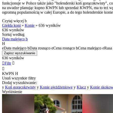
funkcjonuje w Polsce także jako "holenderski koń gorącokrwisty", c
na uwadze planując kupno KWPN lub sprzedaż KWPN, ma to też wpływ
ogromną popularnością w całej Europie, a do tego holenderskie koni
Czytaj więcej
b
Giełda koni
»
Konie
»
636 wyników
636 wyników
Sortuj według
Data malejąco
b
H
e
Data malejąco
b
Data rosnąco
e
Cena rosnąco
b
Cena malejąco
e
Rasa 
Zapisz wyszukiwanie
636 wyników

Filtr


KWPN
H
Usuń wszystkie filtry
Dodaj wyszukiwanie:
y
Koń gorącokrwisty
y
Konie ujeżdżeniowe
y
Klacz
y
Konie skoko
Wyróżnienie