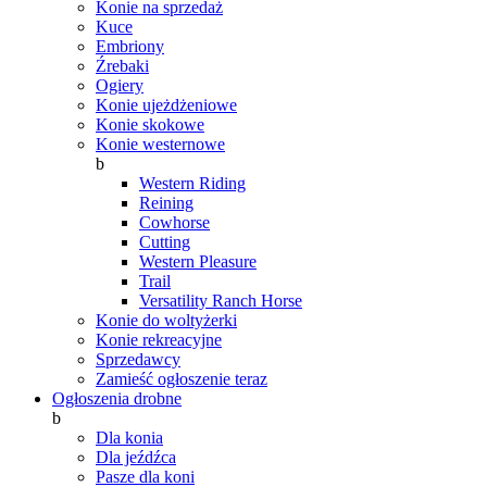
Konie na sprzedaż
Kuce
Embriony
Źrebaki
Ogiery
Konie ujeżdżeniowe
Konie skokowe
Konie westernowe
b
Western Riding
Reining
Cowhorse
Cutting
Western Pleasure
Trail
Versatility Ranch Horse
Konie do woltyżerki
Konie rekreacyjne
Sprzedawcy
Zamieść ogłoszenie teraz
Ogłoszenia drobne
b
Dla konia
Dla jeźdźca
Pasze dla koni