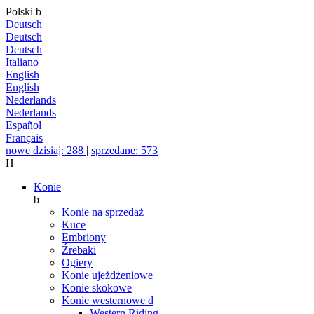
Polski
b
Deutsch
Deutsch
Deutsch
Italiano
English
English
Nederlands
Nederlands
Español
Français
nowe dzisiaj: 288
|
sprzedane: 573
H
Konie
b
Konie na sprzedaż
Kuce
Embriony
Źrebaki
Ogiery
Konie ujeżdżeniowe
Konie skokowe
Konie westernowe
d
Western Riding