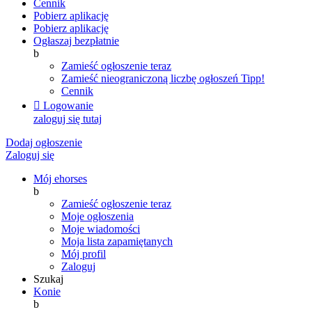
Cennik
Pobierz aplikację
Pobierz aplikację
Ogłaszaj bezpłatnie
b
Zamieść ogłoszenie teraz
Zamieść nieograniczoną liczbę ogłoszeń
Tipp!
Cennik

Logowanie
zaloguj się tutaj
Dodaj ogłoszenie
Zaloguj się
Mój ehorses
b
Zamieść ogłoszenie teraz
Moje ogłoszenia
Moje wiadomości
Moja lista zapamiętanych
Mój profil
Zaloguj
Szukaj
Konie
b