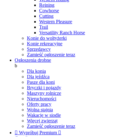
Reining
Cowhorse
Cutting
Western Pleasure
Trail
Versatility Ranch Horse
Konie do woltyżerki
Konie rekreacyjne
Sprzedawcy
Zamieść ogłoszenie teraz
Ogłoszenia drobne
b
Dla konia
Dla jeźdźca
Pasze dla koni
Bryczki i pojazdy
Maszyny rolnicze
Nieruchomości
Oferty pracy
Wolna stajnia
Wakacje w siodle
Więcej zwierząt
Zamieść ogłoszenie teraz

Wypróbuj Premium
