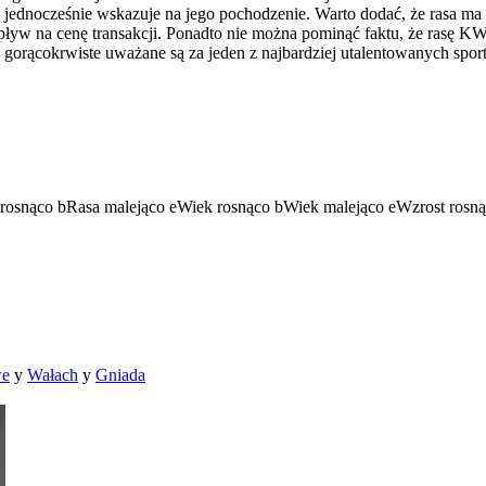
o jednocześnie wskazuje na jego pochodzenie. Warto dodać, że rasa ma
 na cenę transakcji. Ponadto nie można pominąć faktu, że rasę KWP
e gorącokrwiste uważane są za jeden z najbardziej utalentowanych spo
rosnąco
b
Rasa malejąco
e
Wiek rosnąco
b
Wiek malejąco
e
Wzrost rosn
we
y
Wałach
y
Gniada