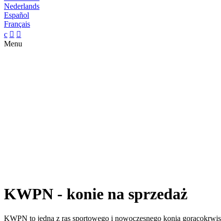
Nederlands
Español
Français
c


Menu
KWPN - konie na sprzedaż
KWPN to jedna z ras sportowego i nowoczesnego konia gorącokrwis