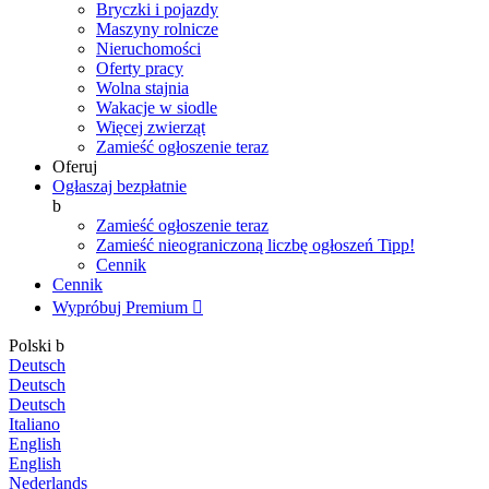
Bryczki i pojazdy
Maszyny rolnicze
Nieruchomości
Oferty pracy
Wolna stajnia
Wakacje w siodle
Więcej zwierząt
Zamieść ogłoszenie teraz
Oferuj
Ogłaszaj bezpłatnie
b
Zamieść ogłoszenie teraz
Zamieść nieograniczoną liczbę ogłoszeń
Tipp!
Cennik
Cennik
Wypróbuj Premium

Polski
b
Deutsch
Deutsch
Deutsch
Italiano
English
English
Nederlands